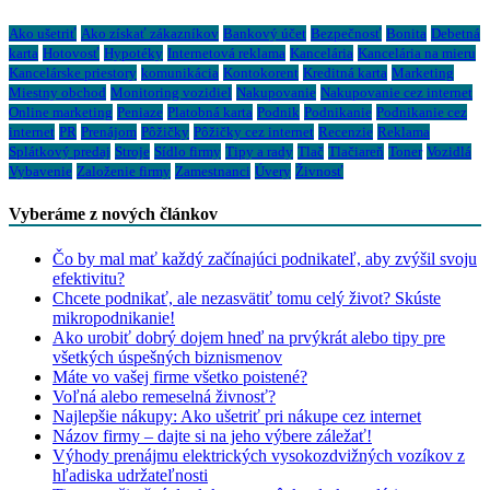
Ako ušetriť
Ako získať zákazníkov
Bankový účet
Bezpečnosť
Bonita
Debetná
karta
Hotovosť
Hypotéky
Internetová reklama
Kancelária
Kancelária na mieru
Kancelárske priestory
komunikácia
Kontokorent
Kreditná karta
Marketing
Miestny obchod
Monitoring vozidiel
Nakupovanie
Nakupovanie cez internet
Online marketing
Peniaze
Platobná karta
Podnik
Podnikanie
Podnikanie cez
internet
PR
Prenájom
Pôžičky
Pôžičky cez internet
Recenzie
Reklama
Splátkový predaj
Stroje
Sídlo firmy
Tipy a rady
Tlač
Tlačiareň
Toner
Vozidlá
Vybavenie
Založenie firmy
Zamestnanci
Úvery
Živnosť
Vyberáme z nových článkov
Čo by mal mať každý začínajúci podnikateľ, aby zvýšil svoju
efektivitu?
Chcete podnikať, ale nezasvätiť tomu celý život? Skúste
mikropodnikanie!
Ako urobiť dobrý dojem hneď na prvýkrát alebo tipy pre
všetkých úspešných biznismenov
Máte vo vašej firme všetko poistené?
Voľná alebo remeselná živnosť?
Najlepšie nákupy: Ako ušetriť pri nákupe cez internet
Názov firmy – dajte si na jeho výbere záležať!
Výhody prenájmu elektrických vysokozdvižných vozíkov z
hľadiska udržateľnosti