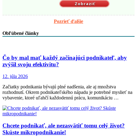
Zobraziť
Pozrieť ďalšie
Obľúbené články
Čo by mal mať každý začínajúci podnikateľ, aby
zvýšil svoju efektivitu?
12. júla 2026
Začiatky podnikania bývajú plné nadšenia, ale aj množstva
rozhodnutí. Okrem podnikateľského nápadu je potrebné myslieť na
vybavenie, ktoré uľahčí každodennú prácu, komunikáciu …
Chcete podnikať, ale nezasvätiť tomu celý život?
Skúste mikropodnikanie!