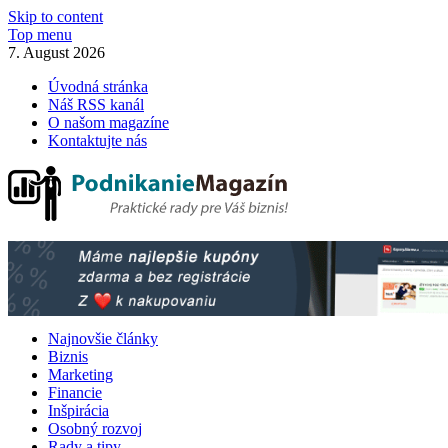
Skip to content
Top menu
7. August 2026
Úvodná stránka
Náš RSS kanál
O našom magazíne
Kontaktujte nás
PodnikanieMagazin.sk
Podnikanie magazín – praktické rady pre Váš biznis!
Najnovšie články
Biznis
Marketing
Financie
Inšpirácia
Osobný rozvoj
Rady a tipy