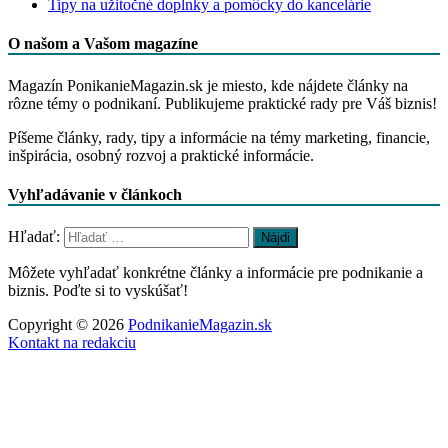
Tipy na užitočné doplnky a pomôcky do kancelárie
O našom a Vašom magazíne
Magazín PonikanieMagazin.sk je miesto, kde nájdete články na
rôzne témy o podnikaní. Publikujeme praktické rady pre Váš biznis!
Píšeme články, rady, tipy a informácie na témy marketing, financie,
inšpirácia, osobný rozvoj a praktické informácie.
Vyhľadávanie v článkoch
Hľadať:
Môžete vyhľadať konkrétne články a informácie pre podnikanie a
biznis. Poďte si to vyskúšať!
Copyright © 2026
PodnikanieMagazin.sk
Kontakt na redakciu