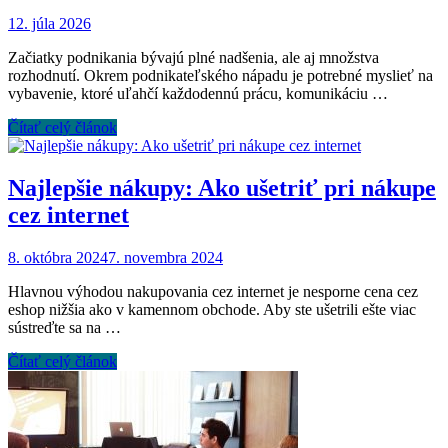
12. júla 2026
Začiatky podnikania bývajú plné nadšenia, ale aj množstva
rozhodnutí. Okrem podnikateľského nápadu je potrebné myslieť na
vybavenie, ktoré uľahčí každodennú prácu, komunikáciu …
Čítať celý článok
Najlepšie nákupy: Ako ušetriť pri nákupe
cez internet
8. októbra 2024
7. novembra 2024
Hlavnou výhodou nakupovania cez internet je nesporne cena cez
eshop nižšia ako v kamennom obchode. Aby ste ušetrili ešte viac
sústreďte sa na …
Čítať celý článok