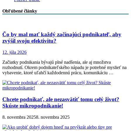
Obľúbené články
Čo by mal mať každý začínajúci podnikateľ, aby
zvýšil svoju efektivitu?
12. júla 2026
Začiatky podnikania bývajú plné nadšenia, ale aj množstva
rozhodnutí. Okrem podnikateľského nápadu je potrebné myslieť na
vybavenie, ktoré uľahčí každodennú prácu, komunikáciu …
Chcete podnikať, ale nezasvätiť tomu celý život?
Skúste mikropodnikanie!
8. novembra 2025
8. novembra 2025