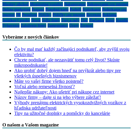
Miestny obchod
Monitoring vozidiel
Nakupovanie
Nakupovanie cez internet
Online marketing
Peniaze
Platobná karta
Podnik
Podnikanie
Podnikanie cez
internet
PR
Prenájom
Pôžičky
Pôžičky cez internet
Recenzie
Reklama
Splátkový predaj
Stroje
Sídlo firmy
Tipy a rady
Tlač
Tlačiareň
Toner
Vozidlá
Vybavenie
Založenie firmy
Zamestnanci
Úvery
Živnosť
Vyberáme z nových článkov
Čo by mal mať každý začínajúci podnikateľ, aby zvýšil svoju
efektivitu?
Chcete podnikať, ale nezasvätiť tomu celý život? Skúste
mikropodnikanie!
Ako urobiť dobrý dojem hneď na prvýkrát alebo tipy pre
všetkých úspešných biznismenov
Máte vo vašej firme všetko poistené?
Voľná alebo remeselná živnosť?
Najlepšie nákupy: Ako ušetriť pri nákupe cez internet
Názov firmy – dajte si na jeho výbere záležať!
Výhody prenájmu elektrických vysokozdvižných vozíkov z
hľadiska udržateľnosti
Tipy na užitočné doplnky a pomôcky do kancelárie
O našom a Vašom magazíne