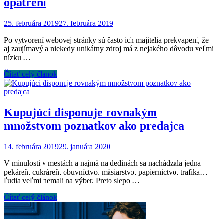
opatrení
25. februára 2019
27. februára 2019
Po vytvorení webovej stránky sú často ich majitelia prekvapení, že
aj zaujímavý a niekedy unikátny zdroj má z nejakého dôvodu veľmi
nízku …
Čítať celý článok
Kupujúci disponuje rovnakým
množstvom poznatkov ako predajca
14. februára 2019
29. januára 2020
V minulosti v mestách a najmä na dedinách sa nachádzala jedna
pekáreň, cukráreň, obuvníctvo, mäsiarstvo, papiernictvo, trafika…
ľudia veľmi nemali na výber. Preto slepo …
Čítať celý článok