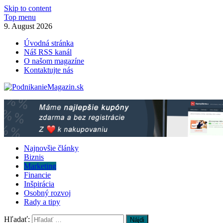
Skip to content
Top menu
9. August 2026
Úvodná stránka
Náš RSS kanál
O našom magazíne
Kontaktujte nás
PodnikanieMagazin.sk
Podnikanie magazín – praktické rady pre Váš biznis!
Najnovšie články
Biznis
Marketing
Financie
Inšpirácia
Osobný rozvoj
Rady a tipy
Hľadať: