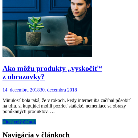
Ako môžu produkty „vyskočiť“
z obrazovky?
14. decembra 2018
30. decembra 2018
Minulosť bola taká, že v rokoch, kedy internet iba začínal pôsobiť
na trhu, si kupujúci mohli pozrieť statické, nemeniace sa obrazy
ponúkaných produktov. …
Čítať celý článok
Navigácia v článkoch