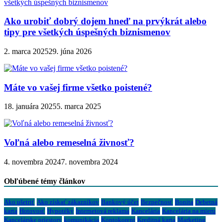
Ako urobiť dobrý dojem hneď na prvýkrát alebo
tipy pre všetkých úspešných biznismenov
2. marca 2025
29. júna 2026
Máte vo vašej firme všetko poistené?
18. januára 2025
5. marca 2025
Voľná alebo remeselná živnosť?
4. novembra 2024
7. novembra 2024
Obľúbené témy článkov
Ako ušetriť
Ako získať zákazníkov
Bankový účet
Bezpečnosť
Bonita
Debetná
karta
Hotovosť
Hypotéky
Internetová reklama
Kancelária
Kancelária na mieru
Kancelárske priestory
komunikácia
Kontokorent
Kreditná karta
Marketing