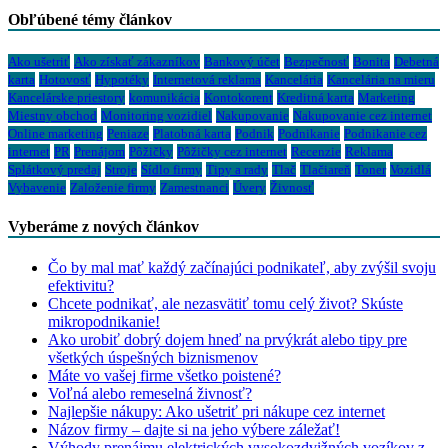
Obľúbené témy článkov
Ako ušetriť
Ako získať zákazníkov
Bankový účet
Bezpečnosť
Bonita
Debetná
karta
Hotovosť
Hypotéky
Internetová reklama
Kancelária
Kancelária na mieru
Kancelárske priestory
komunikácia
Kontokorent
Kreditná karta
Marketing
Miestny obchod
Monitoring vozidiel
Nakupovanie
Nakupovanie cez internet
Online marketing
Peniaze
Platobná karta
Podnik
Podnikanie
Podnikanie cez
internet
PR
Prenájom
Pôžičky
Pôžičky cez internet
Recenzie
Reklama
Splátkový predaj
Stroje
Sídlo firmy
Tipy a rady
Tlač
Tlačiareň
Toner
Vozidlá
Vybavenie
Založenie firmy
Zamestnanci
Úvery
Živnosť
Vyberáme z nových článkov
Čo by mal mať každý začínajúci podnikateľ, aby zvýšil svoju
efektivitu?
Chcete podnikať, ale nezasvätiť tomu celý život? Skúste
mikropodnikanie!
Ako urobiť dobrý dojem hneď na prvýkrát alebo tipy pre
všetkých úspešných biznismenov
Máte vo vašej firme všetko poistené?
Voľná alebo remeselná živnosť?
Najlepšie nákupy: Ako ušetriť pri nákupe cez internet
Názov firmy – dajte si na jeho výbere záležať!
Výhody prenájmu elektrických vysokozdvižných vozíkov z