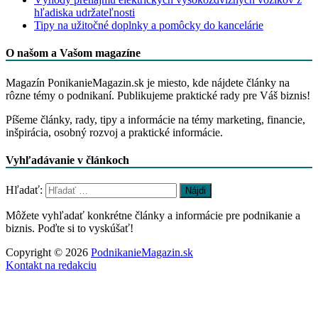
hľadiska udržateľnosti
Tipy na užitočné doplnky a pomôcky do kancelárie
O našom a Vašom magazíne
Magazín PonikanieMagazin.sk je miesto, kde nájdete články na
rôzne témy o podnikaní. Publikujeme praktické rady pre Váš biznis!
Píšeme články, rady, tipy a informácie na témy marketing, financie,
inšpirácia, osobný rozvoj a praktické informácie.
Vyhľadávanie v článkoch
Hľadať:
Môžete vyhľadať konkrétne články a informácie pre podnikanie a
biznis. Poďte si to vyskúšať!
Copyright © 2026
PodnikanieMagazin.sk
Kontakt na redakciu