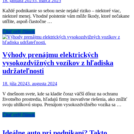
18. januára 2025
5. marca 2025
Každé podnikanie so sebou nesie nejaké riziko – niektoré viac,
niektoré menej. Vhodné poistenie vám môže škody, ktoré nečakane
utŕžite, aspoň čiastočne …
Čítať celý článok
Výhody prenájmu elektrických
vysokozdvižných vozíkov z hľadiska
udržateľnosti
18. júla 2024
3. augusta 2024
V dnešnom svete, kde sa kladie čoraz väčší dôraz na ochranu
životného prostredia, hľadajú firmy inovatívne riešenia, ako znížiť
svoju uhlíkovú stopu. Prenájom vysokozdvižného vozíka sa …
Čítať celý článok
Ideálne auto pri podnikaní? Takto