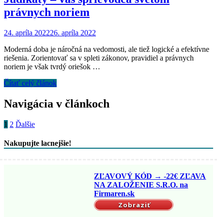
právnych noriem
24. apríla 2022
26. apríla 2022
Moderná doba je náročná na vedomosti, ale tiež logické a efektívne
riešenia. Zorientovať sa v spleti zákonov, pravidiel a právnych
noriem je však tvrdý oriešok …
Čítať celý článok
Navigácia v článkoch
1
2
Ďalšie
Nakupujte lacnejšie!
ZĽAVOVÝ KÓD → -22€ ZĽAVA
NA ZALOŽENIE S.R.O. na
Firmaren.sk
Zobraziť