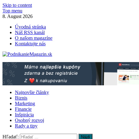
Skip to content
Top menu
8. August 2026
Úvodná stránka
Náš RSS kanál
O našom magazíne
Kontaktujte nás
PodnikanieMagazin.sk
Podnikanie magazín – praktické rady pre Váš biznis!
Najnovšie články
Biznis
Marketing
Financie
Inšpirácia
Osobný rozvoj
Rady a tipy
Hľadať: