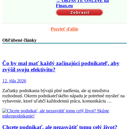
→ OBJAVTE ONLINE na
Finax.eu
Zobraziť
Pozrieť ďalšie
Obľúbené články
Čo by mal mať každý začínajúci podnikateľ, aby
zvýšil svoju efektivitu?
12. júla 2026
Začiatky podnikania bývajú plné nadšenia, ale aj množstva
rozhodnutí. Okrem podnikateľského nápadu je potrebné myslieť na
vybavenie, ktoré uľahčí každodennú prácu, komunikáciu …
Chcete podnikať, ale nezasvätiť tomu celý život?