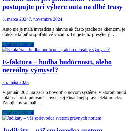
postupujte pri výbere auta na dlhé trasy
8. marca 2024
7. novembra 2024
Auto nie je malá investícia a hlavne ak často jazdíte za klientom, je
dôležité kúpiť si spoľahlivé vozidlo. Trh je teraz presýtený …
Čítať celý článok
E-faktúra – hudba budúcnosti, alebo
nereálny výmysel?
25. mája 2023
V januári 2021 sa začalo hovoriť o novom systéme, v ktorom budú
faktúry sprístupňované slovenskej Finančnej správe elektronicky.
Zapojiť by sa mali …
Čítať celý článok
Judikáty – váš sprievodca svetom