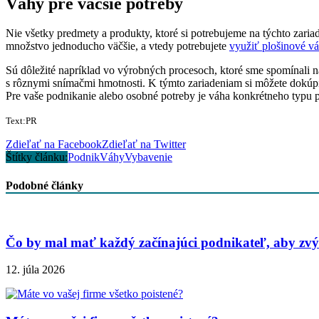
Váhy pre väčšie potreby
Nie všetky predmety a produkty, ktoré si potrebujeme na týchto zaria
množstvo jednoducho väčšie, a vtedy potrebujete
využiť plošinové v
Sú dôležité napríklad vo výrobných procesoch, ktoré sme spomínali 
s rôznymi snímačmi hmotnosti. K týmto zariadeniam si môžete dokúpi
Pre vaše podnikanie alebo osobné potreby je váha konkrétneho typu p
Text:PR
Zdieľať na Facebook
Zdieľať na Twitter
Štítky článku:
Podnik
Váhy
Vybavenie
Podobné články
Čo by mal mať každý začínajúci podnikateľ, aby zvýši
12. júla 2026