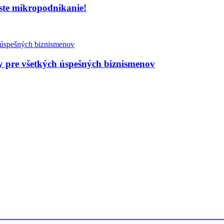
úste mikropodnikanie!
y pre všetkých úspešných biznismenov