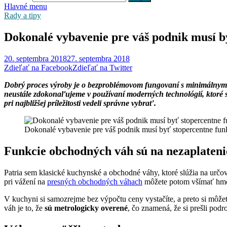
Hlavné menu
Rady a tipy
Dokonalé vybavenie pre váš podnik musí b
20. septembra 2018
27. septembra 2018
Zdieľať na Facebook
Zdieľať na Twitter
Dobrý proces výroby je o bezproblémovom fungovaní s minimálnym p
neustále zdokonaľujeme v používaní moderných technológií, ktoré sa
pri najbližšej príležitosti vedeli správne vybrať.
Dokonalé vybavenie pre váš podnik musí byť stopercentne fun
Funkcie obchodných váh sú na nezaplateni
Patria sem klasické kuchynské a obchodné váhy, ktoré slúžia na určov
pri vážení na
presných obchodných váhach
môžete potom všímať hmot
V kuchyni si samozrejme bez výpočtu ceny vystačíte, a preto si môže
váh je to, že
sú metrologicky overené
, čo znamená, že si prešli pod