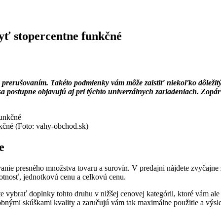
yť stopercentne funkčné
rerušovaním. Takéto podmienky vám môže zaistiť niekoľko dôležitýc
 postupne objavujú aj pri týchto univerzálnych zariadeniach. Zopár z
kčné (Foto: vahy-obchod.sk)
e
anie presného množstva tovaru a surovín. V predajni nájdete zvyčajne 
nosť, jednotkovú cenu a celkovú cenu.
te vybrať doplnky tohto druhu v nižšej cenovej kategórii, ktoré vám 
robnými skúškami kvality a zaručujú vám tak maximálne použitie a výsl