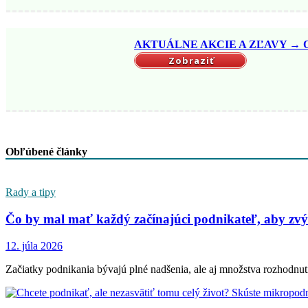
AKTUÁLNE AKCIE A ZĽAVY → OB
Zobraziť
Obľúbené články
Rady a tipy
Čo by mal mať každý začínajúci podnikateľ, aby zvýši
12. júla 2026
Začiatky podnikania bývajú plné nadšenia, ale aj množstva rozhodn