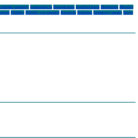
elárske priestory
komunikácia
Kontokorent
Kreditná karta
Marketing
Miestny
nájom
Pôžičky
Pôžičky cez internet
Recenzie
Reklama
Splátkový predaj
Stroje