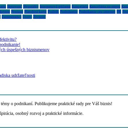
arta
Hotovosť
Hypotéky
Internetová reklama
Kancelária
Kancelária na mieru
Kanc
keting
Peniaze
Platobná karta
Podnik
Podnikanie
Podnikanie cez internet
PR
Pre
y
Zamestnanci
Úvery
Živnosť
ektivitu?
podnikanie!
kých úspešných biznismenov
diska udržateľnosti
témy o podnikaní. Publikujeme praktické rady pre Váš biznis!
špirácia, osobný rozvoj a praktické informácie.