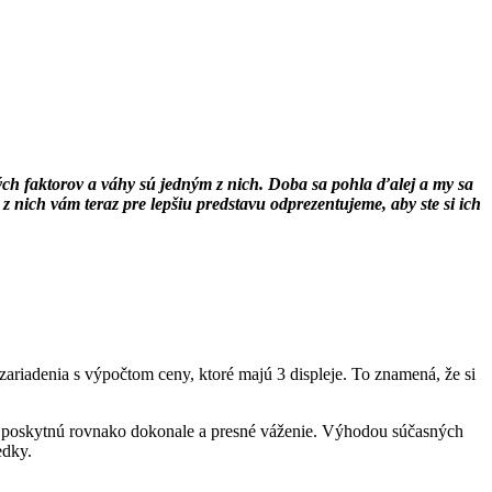
h faktorov a váhy sú jedným z nich. Doba sa pohla ďalej a my sa
 nich vám teraz pre lepšiu predstavu odprezentujeme, aby ste si ich
zariadenia s výpočtom ceny, ktoré majú 3 displeje. To znamená, že si
ale poskytnú rovnako dokonale a presné váženie. Výhodou súčasných
edky.