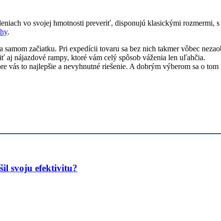
deniach vo svojej hmotnosti preveriť, disponujú klasickými rozmermi, s 
áhy
.
na samom začiatku. Pri expedícii tovaru sa bez nich takmer vôbec nez
ť aj nájazdové rampy, ktoré vám celý spôsob váženia len uľahčia.
re vás to najlepšie a nevyhnutné riešenie. A dobrým výberom sa o tom 
l svoju efektivitu?