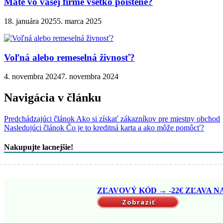
Máte vo vašej firme všetko poistené?
18. januára 2025
5. marca 2025
Voľná alebo remeselná živnosť?
4. novembra 2024
7. novembra 2024
Navigácia v článku
Predchádzajúci článok
Ako si získať zákazníkov pre miestny obchod
Nasledujúci článok
Čo je to kreditná karta a ako môže pomôcť?
Nakupujte lacnejšie!
ZĽAVOVÝ KÓD → -22€ ZĽAVA NA 
Zobraziť