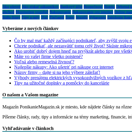
Ako ušetriť
Ako získať zákazníkov
Bankový účet
Bezpečnosť
Bonita
Debetná k
obchod
Monitoring vozidiel
Nakupovanie
Nakupovanie cez internet
Online mar
Sídlo firmy
Tipy a rady
Tlač
Tlačiareň
Toner
Vozidlá
Vybavenie
Založenie firm
Vyberáme z nových článkov
Čo by mal mať každý začínajúci podnikateľ, aby zvýšil svoju ef
Chcete podnikať, ale nezasvätiť tomu celý život? Skúste mikro
Ako urobiť dobrý dojem hneď na prvýkrát alebo tipy pre všet
Máte vo vašej firme všetko poistené?
Voľná alebo remeselná živnosť?
Najlepšie nákupy: Ako ušetriť pri nákupe cez internet
Názov firmy – dajte si na jeho výbere záležať!
Výhody prenájmu elektrických vysokozdvižných vozíkov z hľa
Tipy na užitočné doplnky a pomôcky do kancelárie
O našom a Vašom magazíne
Magazín PonikanieMagazin.sk je miesto, kde nájdete články na rôzne 
Píšeme články, rady, tipy a informácie na témy marketing, financie, in
Vyhľadávanie v článkoch