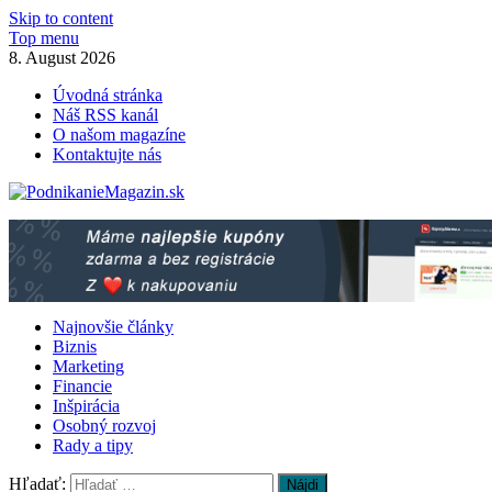
Skip to content
Top menu
8. August 2026
Úvodná stránka
Náš RSS kanál
O našom magazíne
Kontaktujte nás
PodnikanieMagazin.sk
Podnikanie magazín – praktické rady pre Váš biznis!
Najnovšie články
Biznis
Marketing
Financie
Inšpirácia
Osobný rozvoj
Rady a tipy
Hľadať: