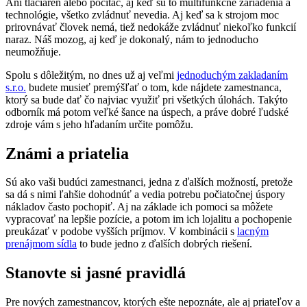
Ani tlačiareň alebo počítač, aj keď sú to multifunkčné zariadenia a
technológie, všetko zvládnuť nevedia. Aj keď sa k strojom moc
prirovnávať človek nemá, tiež nedokáže zvládnuť niekoľko funkcií
naraz. Náš mozog, aj keď je dokonalý, nám to jednoducho
neumožňuje.
Spolu s dôležitým, no dnes už aj veľmi
jednoduchým zakladaním
s.r.o.
budete musieť premýšľať o tom, kde nájdete zamestnanca,
ktorý sa bude dať čo najviac využiť pri všetkých úlohách. Takýto
odborník má potom veľké šance na úspech, a práve dobré ľudské
zdroje vám s jeho hľadaním určite pomôžu.
Známi a priatelia
Sú ako vaši budúci zamestnanci, jedna z ďalších možností, pretože
sa dá s nimi ľahšie dohodnúť a vedia potrebu počiatočnej úspory
nákladov často pochopiť. Aj na základe ich pomoci sa môžete
vypracovať na lepšie pozície, a potom im ich lojalitu a pochopenie
preukázať v podobe vyšších príjmov. V kombinácii s
lacným
prenájmom sídla
to bude jedno z ďalších dobrých riešení.
Stanovte si jasné pravidlá
Pre nových zamestnancov, ktorých ešte nepoznáte, ale aj priateľov a