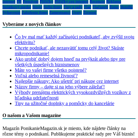
internet
PR
Prenájom
Pôžičky
Pôžičky cez internet
Recenzie
Reklama
Splátkový predaj
Stroje
Sídlo firmy
Tipy a rady
Tlač
Tlačiareň
Toner
Vozidlá
Vybavenie
Založenie firmy
Zamestnanci
Úvery
Živnosť
Vyberáme z nových článkov
Čo by mal mať každý začínajúci podnikateľ, aby zvýšil svoju
efektivitu?
Chcete podnikať, ale nezasvätiť tomu celý život? Skúste
mikropodnikanie!
Ako urobiť dobrý dojem hneď na prvýkrát alebo tipy pre
všetkých úspešných biznismenov
Máte vo vašej firme všetko poistené?
Voľná alebo remeselná živnosť?
Najlepšie nákupy: Ako ušetriť pri nákupe cez internet
Názov firmy – dajte si na jeho výbere záležať!
Výhody prenájmu elektrických vysokozdvižných vozíkov z
hľadiska udržateľnosti
Tipy na užitočné doplnky a pomôcky do kancelárie
O našom a Vašom magazíne
Magazín PonikanieMagazin.sk je miesto, kde nájdete články na
rôzne témy o podnikaní. Publikujeme praktické rady pre Váš biznis!