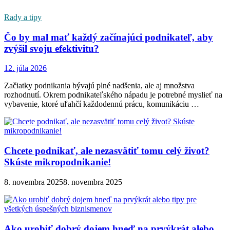
Rady a tipy
Čo by mal mať každý začínajúci podnikateľ, aby
zvýšil svoju efektivitu?
12. júla 2026
Začiatky podnikania bývajú plné nadšenia, ale aj množstva
rozhodnutí. Okrem podnikateľského nápadu je potrebné myslieť na
vybavenie, ktoré uľahčí každodennú prácu, komunikáciu …
Chcete podnikať, ale nezasvätiť tomu celý život?
Skúste mikropodnikanie!
8. novembra 2025
8. novembra 2025
Ako urobiť dobrý dojem hneď na prvýkrát alebo