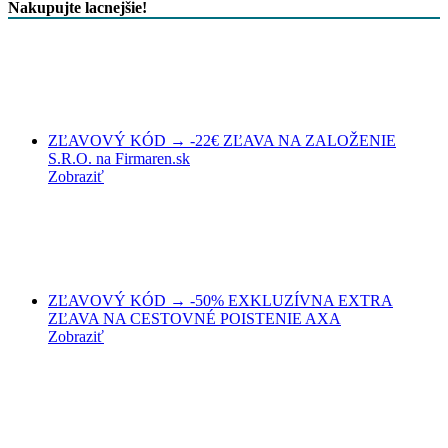
Nakupujte lacnejšie!
ZĽAVOVÝ KÓD → -22€ ZĽAVA NA ZALOŽENIE
S.R.O. na Firmaren.sk
Zobraziť
ZĽAVOVÝ KÓD → -50% EXKLUZÍVNA EXTRA
ZĽAVA NA CESTOVNÉ POISTENIE AXA
Zobraziť