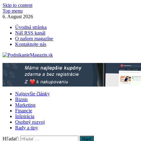
Skip to content
Top menu
6. August 2026
Úvodná stránka
Náš RSS kanál
O našom magazíne
Kontaktujte nás
PodnikanieMagazin.sk
Podnikanie magazín – praktické rady pre Váš biznis!
Najnovšie články
Biznis
Marketing
Financie
Inšpirácia
Osobný rozvoj
Rady a tipy
Hľadať: