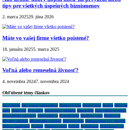
tipy pre všetkých úspešných biznismenov
2. marca 2025
29. júna 2026
Máte vo vašej firme všetko poistené?
18. januára 2025
5. marca 2025
Voľná alebo remeselná živnosť?
4. novembra 2024
7. novembra 2024
Obľúbené témy článkov
Ako ušetriť
Ako získať zákazníkov
Bankový účet
Bezpečnosť
Bonita
Debetná
karta
Hotovosť
Hypotéky
Internetová reklama
Kancelária
Kancelária na mieru
Kancelárske priestory
komunikácia
Kontokorent
Kreditná karta
Marketing
Miestny obchod
Monitoring vozidiel
Nakupovanie
Nakupovanie cez internet
Online marketing
Peniaze
Platobná karta
Podnik
Podnikanie
Podnikanie cez