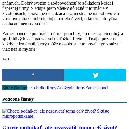
známych. Dobrý systém a zodpovednosť je základom každej
úspešnej firmy. Sledujte preto všetky dôležité informácie v
životopisoch, správanie uchádzača o zamestnanie na pohovore a
vhodnými otázkami selektujte potrebné veci, o ktorých dotyčná
osoba ani nemusí vedieť.
Zamestnanec je pre prácu a firmu potrebný, no dnes sa ten dobrý a
spoľahlivý hľadá naozaj veľmi ťažko. Preto si dávajte pozor na
každý jeden detail, ktorý môže o osobe a jeho povahe prezrádzať
viac než si myslíte.
Text:PR
Štítky článku:
s.r.o.
Sídlo firmy
Založenie firmy
Zamestnanci
Podobné články
Chcete podnikať, ale nezasvätiť tomu celý život?