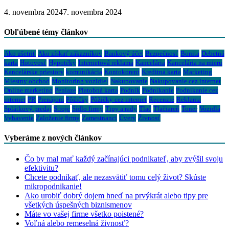
4. novembra 2024
7. novembra 2024
Obľúbené témy článkov
Ako ušetriť
Ako získať zákazníkov
Bankový účet
Bezpečnosť
Bonita
Debetná
karta
Hotovosť
Hypotéky
Internetová reklama
Kancelária
Kancelária na mieru
Kancelárske priestory
komunikácia
Kontokorent
Kreditná karta
Marketing
Miestny obchod
Monitoring vozidiel
Nakupovanie
Nakupovanie cez internet
Online marketing
Peniaze
Platobná karta
Podnik
Podnikanie
Podnikanie cez
internet
PR
Prenájom
Pôžičky
Pôžičky cez internet
Recenzie
Reklama
Splátkový predaj
Stroje
Sídlo firmy
Tipy a rady
Tlač
Tlačiareň
Toner
Vozidlá
Vybavenie
Založenie firmy
Zamestnanci
Úvery
Živnosť
Vyberáme z nových článkov
Čo by mal mať každý začínajúci podnikateľ, aby zvýšil svoju
efektivitu?
Chcete podnikať, ale nezasvätiť tomu celý život? Skúste
mikropodnikanie!
Ako urobiť dobrý dojem hneď na prvýkrát alebo tipy pre
všetkých úspešných biznismenov
Máte vo vašej firme všetko poistené?
Voľná alebo remeselná živnosť?