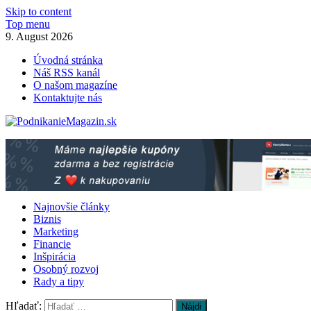
Skip to content
Top menu
9. August 2026
Úvodná stránka
Náš RSS kanál
O našom magazíne
Kontaktujte nás
PodnikanieMagazin.sk
Podnikanie magazín – praktické rady pre Váš biznis!
Najnovšie články
Biznis
Marketing
Financie
Inšpirácia
Osobný rozvoj
Rady a tipy
Hľadať: