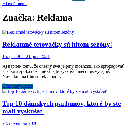
Hlavné menu
Značka: Reklama
Reklamné tetovačky sú hitom sezóny!
15. júla 2021
21. júla 2021
Aj napriek tomu, že dnešný svet je plný možností, ako spropagovať
značku a spoločnosť, neváhajte vyskúšať niečo nezvyčajné.
Novinkou na trhu sú reklamné …
Čítať celý článok
Top 10 dámskych parfumov, ktoré by ste
mali vyskúšať
24. novembra 2020