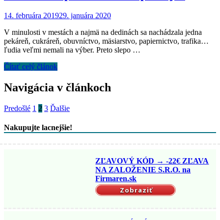
14. februára 2019
29. januára 2020
V minulosti v mestách a najmä na dedinách sa nachádzala jedna
pekáreň, cukráreň, obuvníctvo, mäsiarstvo, papiernictvo, trafika…
ľudia veľmi nemali na výber. Preto slepo …
Čítať celý článok
Navigácia v článkoch
Predošlé
1
2
3
Ďalšie
Nakupujte lacnejšie!
ZĽAVOVÝ KÓD → -22€ ZĽAVA
NA ZALOŽENIE S.R.O. na
Firmaren.sk
Zobraziť