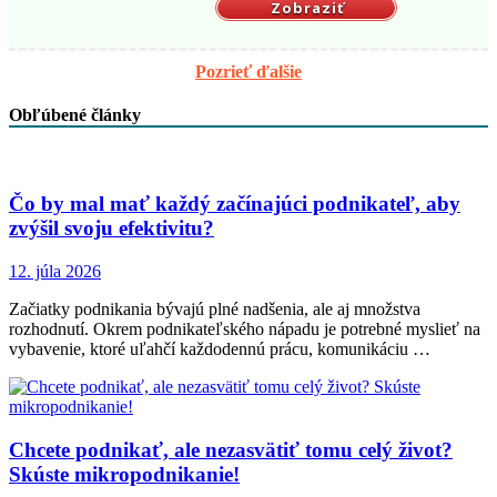
Zobraziť
Pozrieť ďalšie
Obľúbené články
Čo by mal mať každý začínajúci podnikateľ, aby
zvýšil svoju efektivitu?
12. júla 2026
Začiatky podnikania bývajú plné nadšenia, ale aj množstva
rozhodnutí. Okrem podnikateľského nápadu je potrebné myslieť na
vybavenie, ktoré uľahčí každodennú prácu, komunikáciu …
Chcete podnikať, ale nezasvätiť tomu celý život?
Skúste mikropodnikanie!