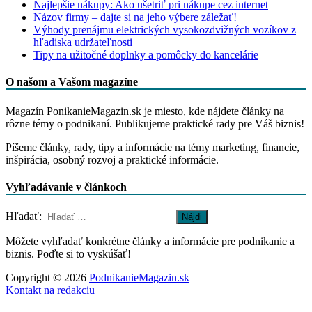
Najlepšie nákupy: Ako ušetriť pri nákupe cez internet
Názov firmy – dajte si na jeho výbere záležať!
Výhody prenájmu elektrických vysokozdvižných vozíkov z
hľadiska udržateľnosti
Tipy na užitočné doplnky a pomôcky do kancelárie
O našom a Vašom magazíne
Magazín PonikanieMagazin.sk je miesto, kde nájdete články na
rôzne témy o podnikaní. Publikujeme praktické rady pre Váš biznis!
Píšeme články, rady, tipy a informácie na témy marketing, financie,
inšpirácia, osobný rozvoj a praktické informácie.
Vyhľadávanie v článkoch
Hľadať:
Môžete vyhľadať konkrétne články a informácie pre podnikanie a
biznis. Poďte si to vyskúšať!
Copyright © 2026
PodnikanieMagazin.sk
Kontakt na redakciu